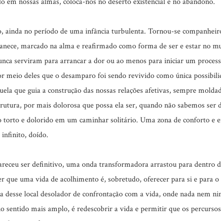
do em nossas almas, coloca-nos no deserto existencial e no abandono.
o, ainda no período de uma infância turbulenta. Tornou-se companheir
nece, marcado na alma e reafirmado como forma de ser e estar no m
nca serviram para arrancar a dor ou ao menos para iniciar um processo
or meio deles que o desamparo foi sendo revivido como única possibil
quela que guia a construção das nossas relações afetivas, sempre mold
trutura, por mais dolorosa que possa ela ser, quando não sabemos ser
o torto e dolorido em um caminhar solitário. Uma zona de conforto e 
infinito, doído.
eceu ser definitivo, uma onda transformadora arrastou para dentro
 que uma vida de acolhimento é, sobretudo, oferecer para si e para 
a desse local desolador de confrontação com a vida, onde nada nem ni
no sentido mais amplo, é redescobrir a vida e permitir que os percurs