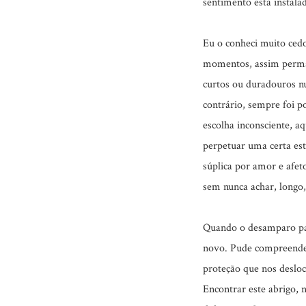
sentimento está instala
Eu o conheci muito ced
momentos, assim perma
curtos ou duradouros nu
contrário, sempre foi p
escolha inconsciente, a
perpetuar uma certa es
súplica por amor e afet
sem nunca achar, longo, 
Quando o desamparo par
novo. Pude compreender
proteção que nos desloc
Encontrar este abrigo, 