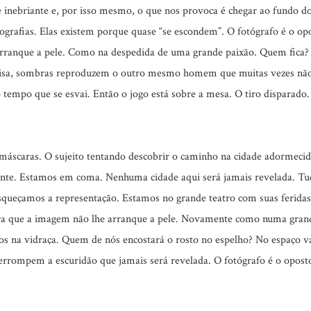
inebriante e, por isso mesmo, o que nos provoca é chegar ao fundo d
grafias. Elas existem porque quase “se escondem”. O fotógrafo é o opo
arranque a pele. Como na despedida de uma grande paixão. Quem fica
isa, sombras reproduzem o outro mesmo homem que muitas vezes não
 tempo que se esvai. Então o jogo está sobre a mesa. O tiro disparado
áscaras. O sujeito tentando descobrir o caminho na cidade adormecida
ente. Estamos em coma. Nenhuma cidade aqui será jamais revelada. T
queçamos a representação. Estamos no grande teatro com suas feridas 
ara que a imagem não lhe arranque a pele. Novamente como numa gran
aços na vidraça. Quem de nós encostará o rosto no espelho? No espaço 
errompem a escuridão que jamais será revelada. O fotógrafo é o opost