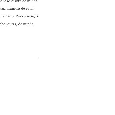
solidão diante de minha
sua maneira de estar
o chamado. Para a mãe, o
nho, outra, de minha