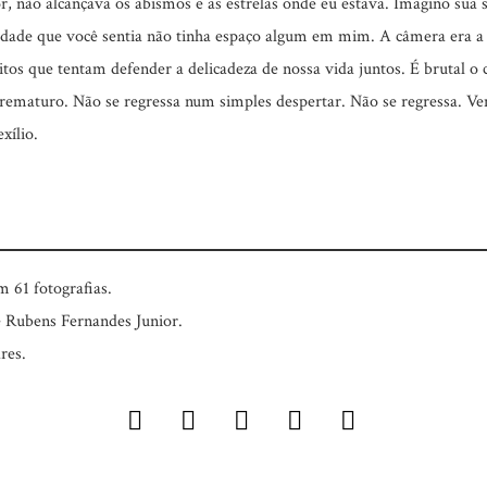
 não alcançava os abismos e as estrelas onde eu estava. Imagino sua 
udade que você sentia não tinha espaço algum em mim. A câmera era a 
ritos que tentam defender a delicadeza de nossa vida juntos. É brutal 
ematuro. Não se regressa num simples despertar. Não se regressa. Ve
xílio.
 61 fotografias.
e Rubens Fernandes Junior.
res.